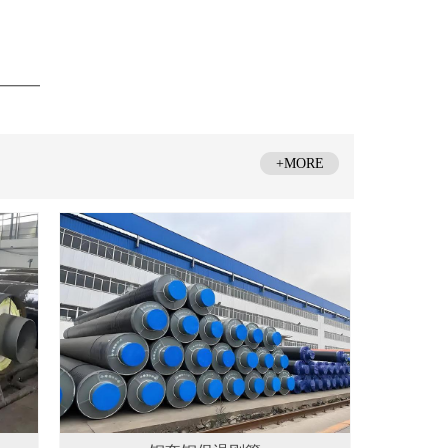
——
+MORE