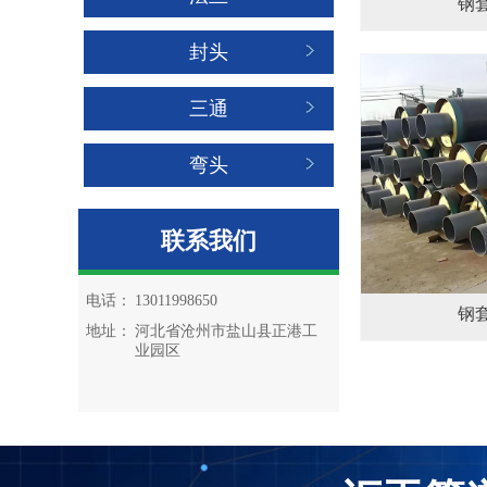
钢
封头
三通
弯头
联系我们
电话：
13011998650
钢
地址：
河北省沧州市盐山县正港工
业园区